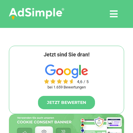
Skip
to
Togg
content
Navi
Leistungen
Tools
Jetzt sind Sie dran!
Pressemitteilungen
bei 1.659 Bewertungen
Shop
JETZT BEWERTEN
Agentur
Blog