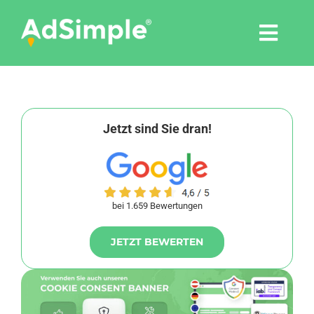
Skip
to
Togg
content
Navi
Leistungen
Tools
Jetzt sind Sie dran!
Pressemitteilungen
bei 1.659 Bewertungen
Shop
JETZT BEWERTEN
Agentur
Blog