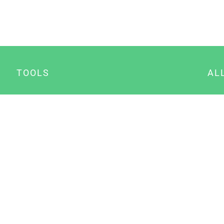
TOOLS
AL
Datenschutz Generator
A
Impressum Generator
B
Datenschutz Manager
Consent Manager
Content Marketing Manager
NewsAI WordPress Plugin