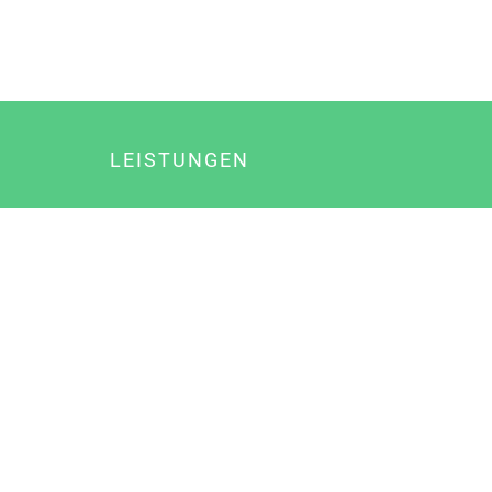
LEISTUNGEN
Online Marketing
Content Marketing
Content Marketing Abos
Content Marketing für Ärzte
Suchmaschinenoptimierung
Social Media Marketing