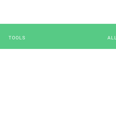
TOOLS
AL
Datenschutz Generator
A
Impressum Generator
B
Datenschutz Manager
Consent Manager
Content Marketing Manager
NewsAI WordPress Plugin