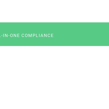
L-IN-ONE COMPLIANCE
gency-Paket für Agenturen
usiness-Paket für Unternehmer