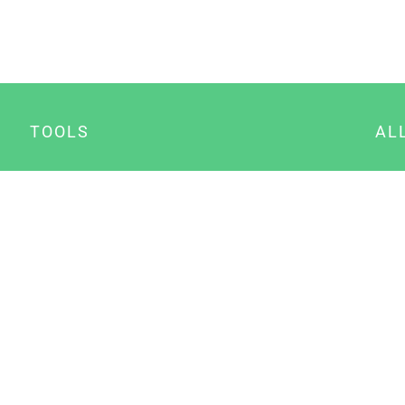
TOOLS
AL
Datenschutz Generator
A
Impressum Generator
B
Datenschutz Manager
Consent Manager
Content Marketing Manager
NewsAI WordPress Plugin