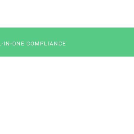
L-IN-ONE COMPLIANCE
gency-Paket für Agenturen
usiness-Paket für Unternehmer