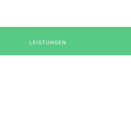
LEISTUNGEN
Online Marketing
Content Marketing
Content Marketing Abos
Content Marketing für Ärzte
Suchmaschinenoptimierung
Social Media Marketing