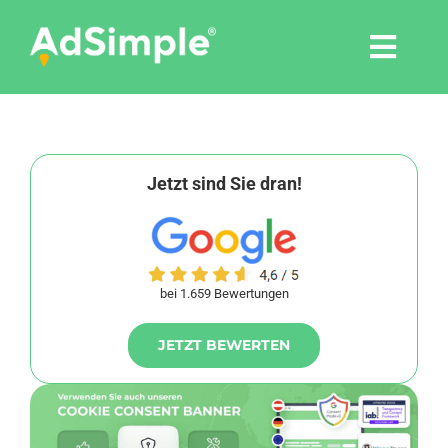
Skip
to
Togg
content
Navi
Leistungen
Tools
Jetzt sind Sie dran!
Pressemitteilungen
bei 1.659 Bewertungen
Shop
JETZT BEWERTEN
Agentur
Blog