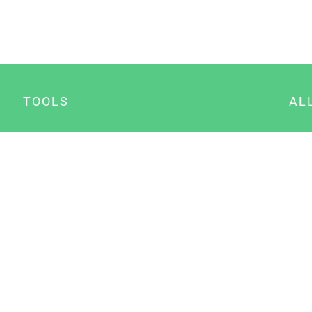
TOOLS
AL
Datenschutz Generator
A
Impressum Generator
B
Datenschutz Manager
Consent Manager
Content Marketing Manager
NewsAI WordPress Plugin