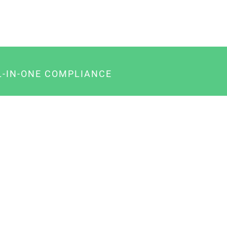
L-IN-ONE COMPLIANCE
gency-Paket für Agenturen
usiness-Paket für Unternehmer