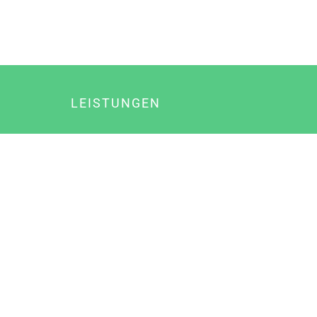
LEISTUNGEN
Online Marketing
Content Marketing
Content Marketing Abos
Content Marketing für Ärzte
Suchmaschinenoptimierung
Social Media Marketing