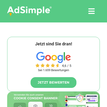
Skip
to
Togg
content
Navi
Leistungen
Tools
Jetzt sind Sie dran!
Pressemitteilungen
bei 1.659 Bewertungen
Shop
JETZT BEWERTEN
Agentur
Blog