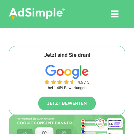
Skip
to
Togg
content
Navi
Leistungen
Tools
Jetzt sind Sie dran!
Pressemitteilungen
bei 1.659 Bewertungen
Shop
JETZT BEWERTEN
Agentur
Blog