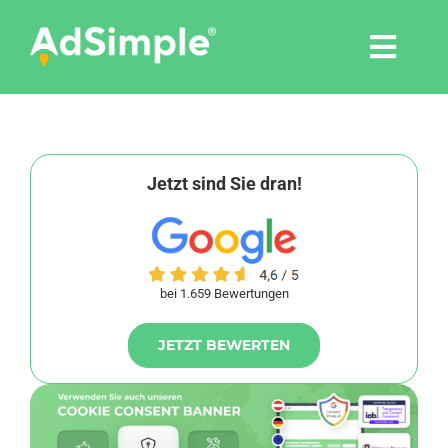
Skip
to
Togg
content
Navi
Leistungen
Tools
Jetzt sind Sie dran!
Pressemitteilungen
bei 1.659 Bewertungen
Shop
JETZT BEWERTEN
Agentur
Blog