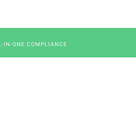
L-IN-ONE COMPLIANCE
gency-Paket für Agenturen
usiness-Paket für Unternehmer