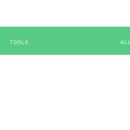
TOOLS
AL
Datenschutz Generator
A
Impressum Generator
B
Datenschutz Manager
Consent Manager
Content Marketing Manager
NewsAI WordPress Plugin