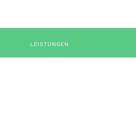
LEISTUNGEN
Online Marketing
Content Marketing
Content Marketing Abos
Content Marketing für Ärzte
Suchmaschinenoptimierung
Social Media Marketing