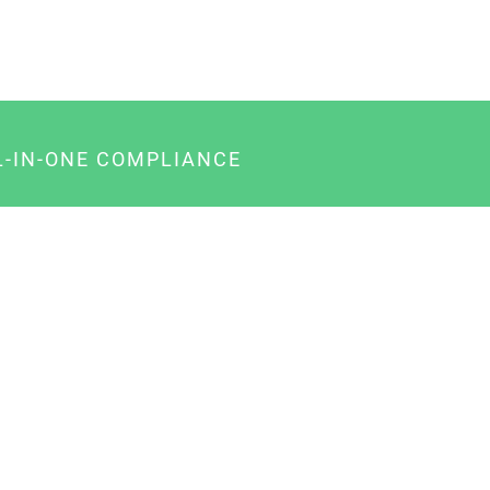
L-IN-ONE COMPLIANCE
gency-Paket für Agenturen
usiness-Paket für Unternehmer