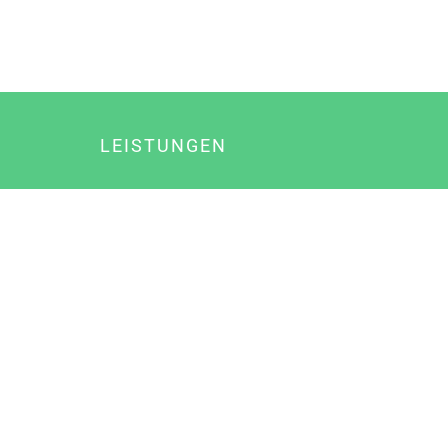
LEISTUNGEN
Online Marketing
Content Marketing
Content Marketing Abos
Content Marketing für Ärzte
Suchmaschinenoptimierung
Social Media Marketing