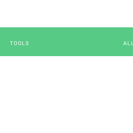
TOOLS
AL
Datenschutz Generator
A
Impressum Generator
B
Datenschutz Manager
Consent Manager
Content Marketing Manager
NewsAI WordPress Plugin