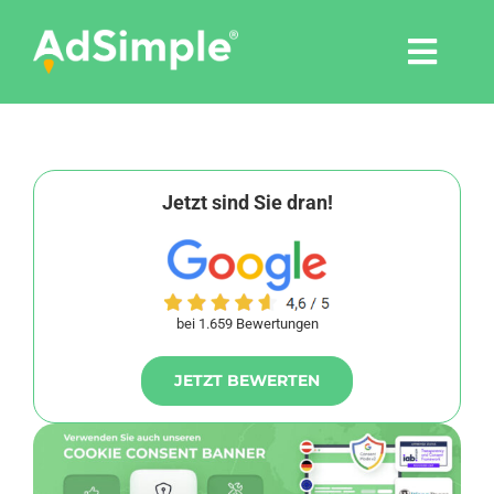
Skip
to
Togg
content
Navi
Leistungen
Tools
Jetzt sind Sie dran!
Pressemitteilungen
bei 1.659 Bewertungen
Shop
JETZT BEWERTEN
Agentur
Blog