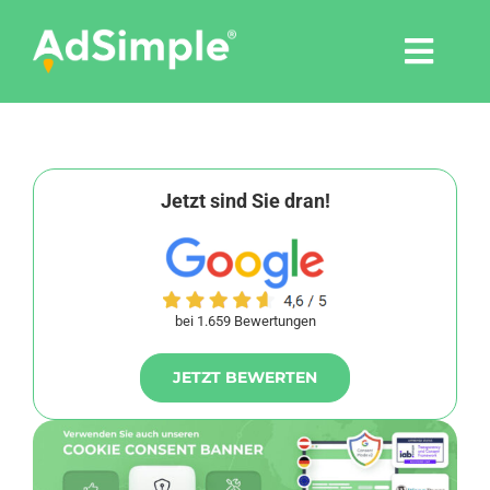
Skip
to
Togg
content
Navi
Leistungen
Tools
Jetzt sind Sie dran!
Pressemitteilungen
bei 1.659 Bewertungen
Shop
JETZT BEWERTEN
Agentur
Blog