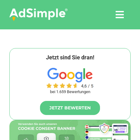
Skip
to
Togg
content
Navi
Leistungen
Tools
Jetzt sind Sie dran!
Pressemitteilungen
bei 1.659 Bewertungen
Shop
JETZT BEWERTEN
Agentur
Blog