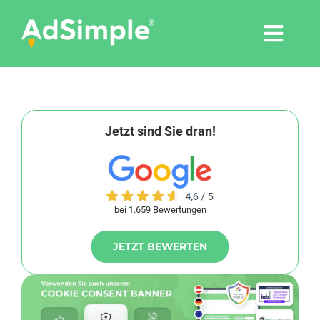
Skip
to
Togg
content
Navi
Leistungen
Tools
Jetzt sind Sie dran!
Pressemitteilungen
bei 1.659 Bewertungen
Shop
JETZT BEWERTEN
Agentur
Blog