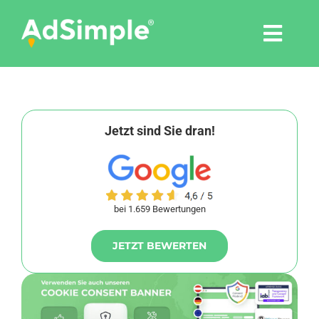
Skip
to
Togg
content
Navi
Leistungen
Tools
Jetzt sind Sie dran!
Pressemitteilungen
bei 1.659 Bewertungen
Shop
JETZT BEWERTEN
Agentur
Blog