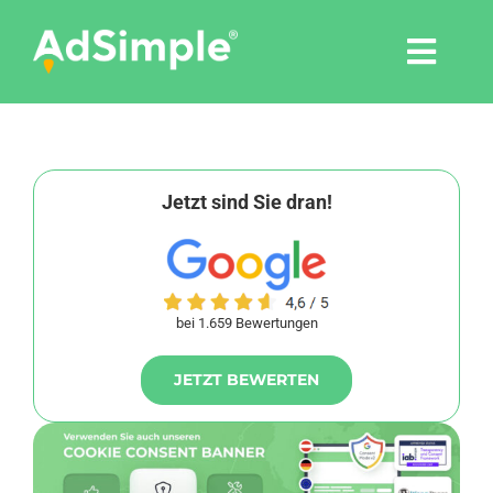
Skip
to
Togg
content
Navi
Leistungen
Tools
Jetzt sind Sie dran!
Pressemitteilungen
bei 1.659 Bewertungen
Shop
JETZT BEWERTEN
Agentur
Blog