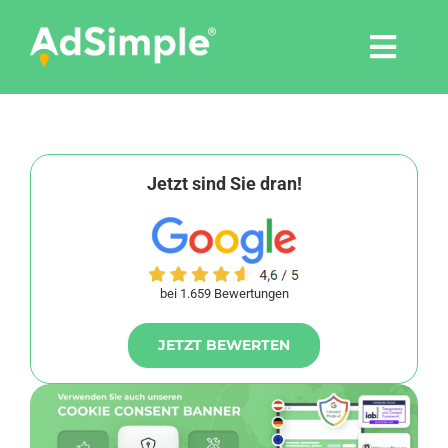
Skip
to
Togg
content
Navi
Leistungen
Tools
Jetzt sind Sie dran!
Pressemitteilungen
bei 1.659 Bewertungen
Shop
JETZT BEWERTEN
Agentur
Blog