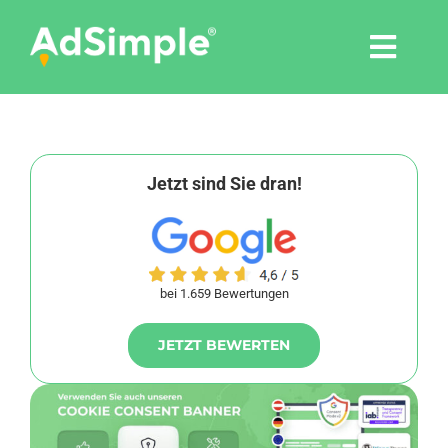
Skip
to
Togg
content
Navi
Leistungen
Tools
Jetzt sind Sie dran!
Pressemitteilungen
bei 1.659 Bewertungen
Shop
JETZT BEWERTEN
Agentur
Blog