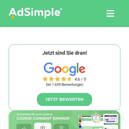
Skip
to
Togg
content
Navi
Leistungen
Tools
Jetzt sind Sie dran!
Pressemitteilungen
bei 1.659 Bewertungen
Shop
JETZT BEWERTEN
Agentur
Blog