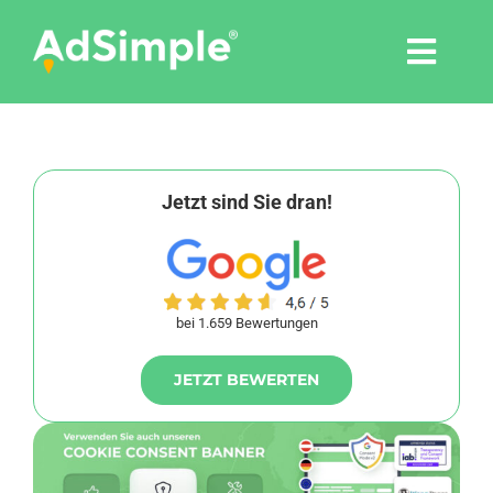
Skip
to
Togg
content
Navi
Leistungen
Tools
Jetzt sind Sie dran!
Pressemitteilungen
bei 1.659 Bewertungen
Shop
JETZT BEWERTEN
Agentur
Blog