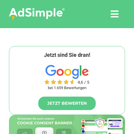
Skip
to
Togg
content
Navi
Leistungen
Tools
Jetzt sind Sie dran!
Pressemitteilungen
bei 1.659 Bewertungen
Shop
JETZT BEWERTEN
Agentur
Blog