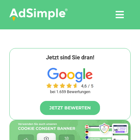
Skip
to
Togg
content
Navi
Leistungen
Tools
Jetzt sind Sie dran!
Pressemitteilungen
bei 1.659 Bewertungen
Shop
JETZT BEWERTEN
Agentur
Blog