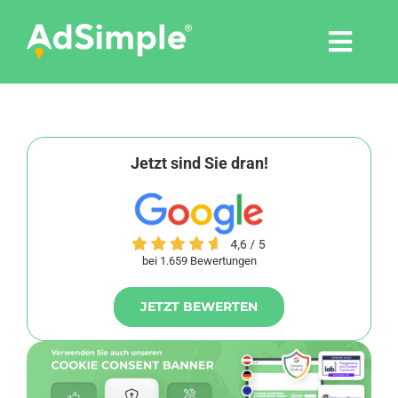
Skip
to
Togg
content
Navi
Leistungen
Tools
Jetzt sind Sie dran!
Pressemitteilungen
bei 1.659 Bewertungen
Shop
JETZT BEWERTEN
Agentur
Blog