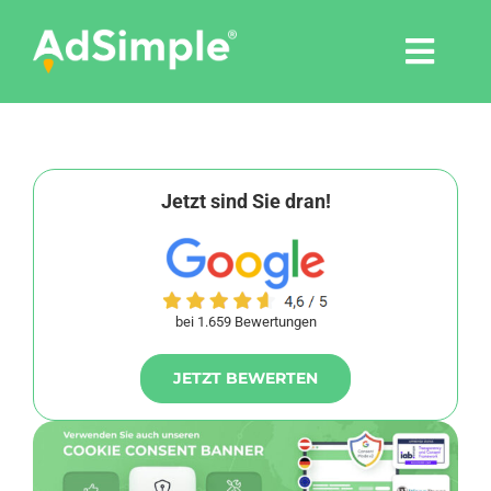
Skip
to
Togg
content
Navi
Leistungen
Tools
Jetzt sind Sie dran!
Pressemitteilungen
bei 1.659 Bewertungen
Shop
JETZT BEWERTEN
Agentur
Blog