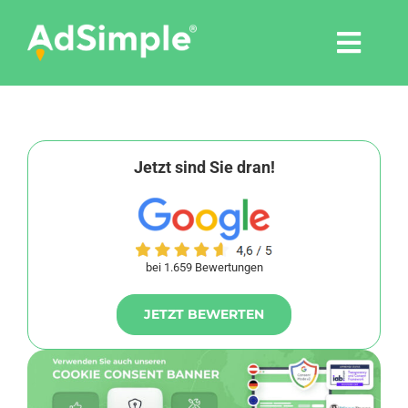
Skip
to
Togg
content
Navi
Leistungen
Tools
Jetzt sind Sie dran!
Pressemitteilungen
bei 1.659 Bewertungen
Shop
JETZT BEWERTEN
Agentur
Blog