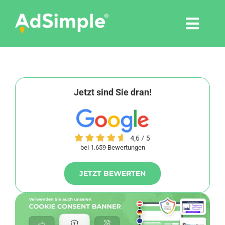
Skip
to
Togg
content
Navi
Leistungen
Tools
Jetzt sind Sie dran!
Pressemitteilungen
bei 1.659 Bewertungen
Shop
JETZT BEWERTEN
Agentur
Blog