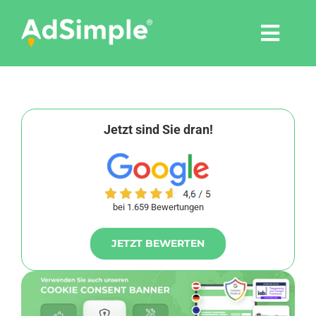
Skip
to
Togg
content
Navi
Leistungen
Tools
Jetzt sind Sie dran!
Pressemitteilungen
bei 1.659 Bewertungen
Shop
JETZT BEWERTEN
Agentur
Blog