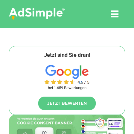
Skip
to
Togg
content
Navi
Leistungen
Tools
Jetzt sind Sie dran!
Pressemitteilungen
bei 1.659 Bewertungen
Shop
JETZT BEWERTEN
Agentur
Blog