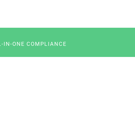
L-IN-ONE COMPLIANCE
gency-Paket für Agenturen
usiness-Paket für Unternehmer