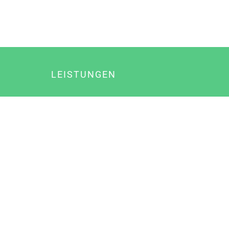
LEISTUNGEN
Online Marketing
Content Marketing
Content Marketing Abos
Content Marketing für Ärzte
Suchmaschinenoptimierung
Social Media Marketing