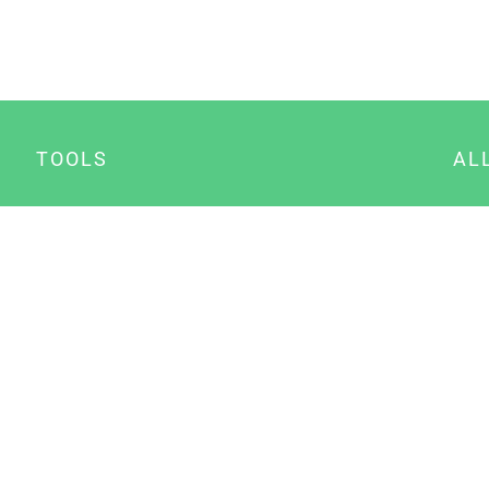
TOOLS
AL
Datenschutz Generator
A
Impressum Generator
B
Datenschutz Manager
Consent Manager
Content Marketing Manager
NewsAI WordPress Plugin