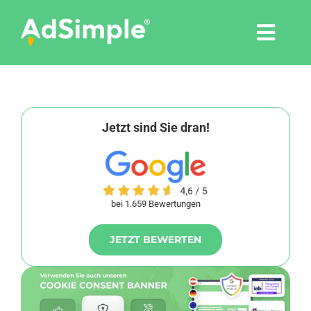
Skip
to
Togg
content
Navi
Leistungen
Tools
Jetzt sind Sie dran!
Pressemitteilungen
bei 1.659 Bewertungen
Shop
JETZT BEWERTEN
Agentur
Blog