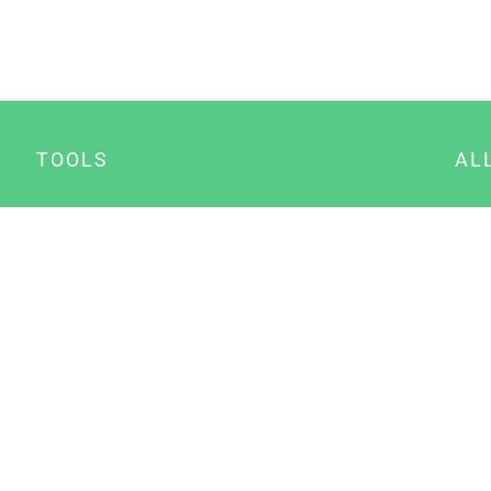
TOOLS
AL
Datenschutz Generator
A
Impressum Generator
B
Datenschutz Manager
Consent Manager
Content Marketing Manager
NewsAI WordPress Plugin