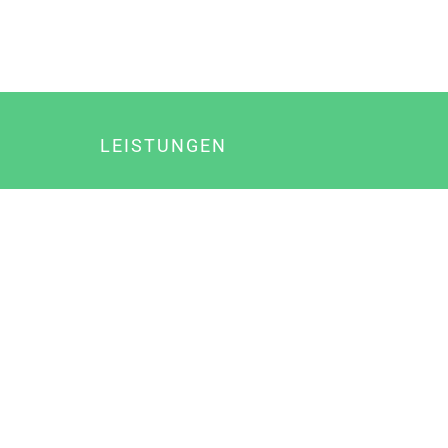
LEISTUNGEN
Online Marketing
Content Marketing
Content Marketing Abos
Content Marketing für Ärzte
Suchmaschinenoptimierung
Social Media Marketing