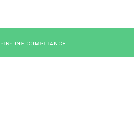
L-IN-ONE COMPLIANCE
gency-Paket für Agenturen
usiness-Paket für Unternehmer