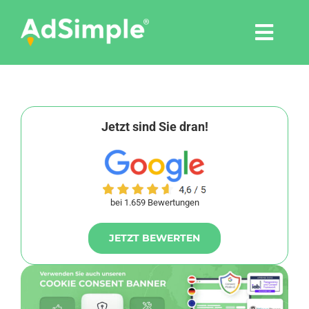
Skip
to
Togg
content
Navi
Leistungen
Tools
Jetzt sind Sie dran!
Pressemitteilungen
bei 1.659 Bewertungen
Shop
JETZT BEWERTEN
Agentur
Blog