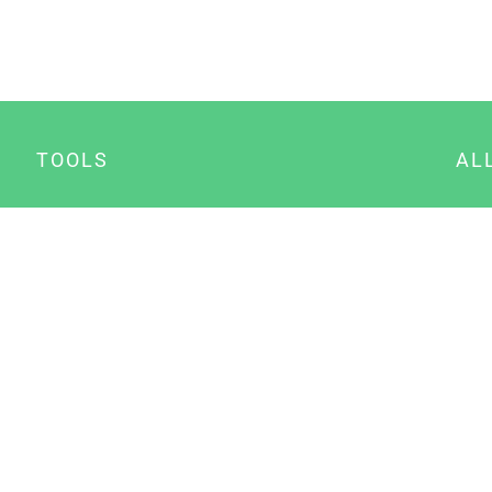
TOOLS
AL
Datenschutz Generator
A
Impressum Generator
B
Datenschutz Manager
Consent Manager
Content Marketing Manager
NewsAI WordPress Plugin