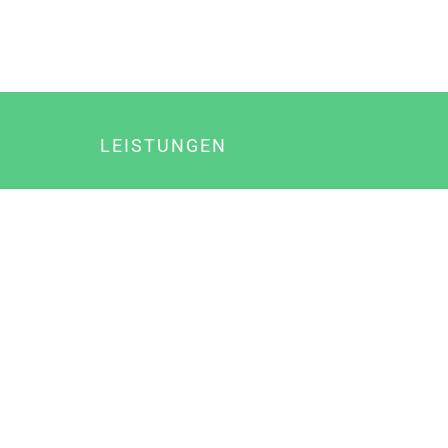
LEISTUNGEN
Online Marketing
Content Marketing
Content Marketing Abos
Content Marketing für Ärzte
Suchmaschinenoptimierung
Social Media Marketing