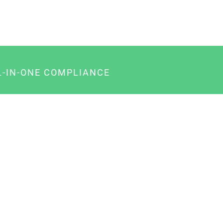
L-IN-ONE COMPLIANCE
gency-Paket für Agenturen
usiness-Paket für Unternehmer