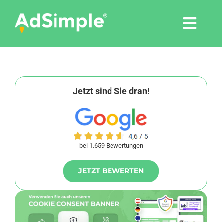
Skip
to
Togg
content
Navi
Leistungen
Tools
Jetzt sind Sie dran!
Pressemitteilungen
bei 1.659 Bewertungen
Shop
JETZT BEWERTEN
Agentur
Blog