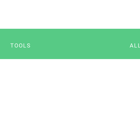
TOOLS
AL
Datenschutz Generator
A
Impressum Generator
B
Datenschutz Manager
Consent Manager
Content Marketing Manager
NewsAI WordPress Plugin