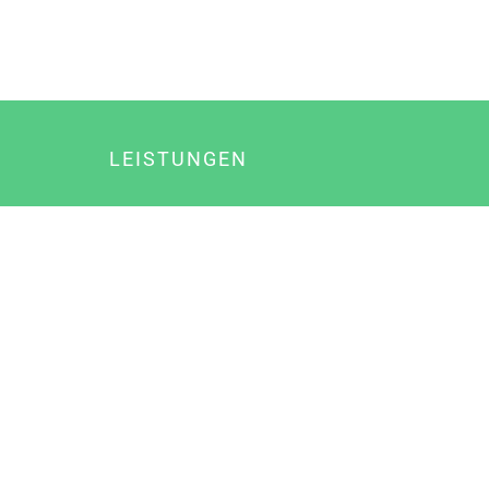
LEISTUNGEN
Online Marketing
Content Marketing
Content Marketing Abos
Content Marketing für Ärzte
Suchmaschinenoptimierung
Social Media Marketing