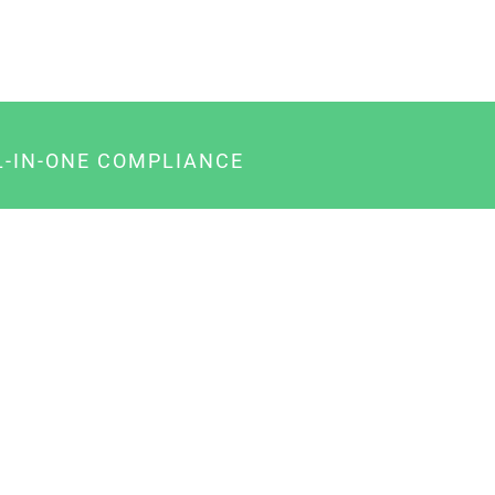
L-IN-ONE COMPLIANCE
gency-Paket für Agenturen
usiness-Paket für Unternehmer