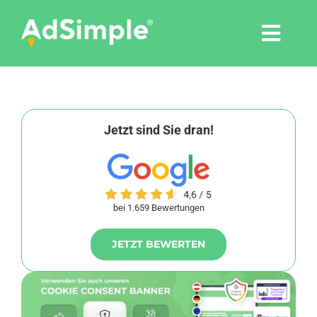
Skip
to
Togg
content
Navi
Leistungen
Tools
Jetzt sind Sie dran!
Pressemitteilungen
bei 1.659 Bewertungen
Shop
JETZT BEWERTEN
Agentur
Blog