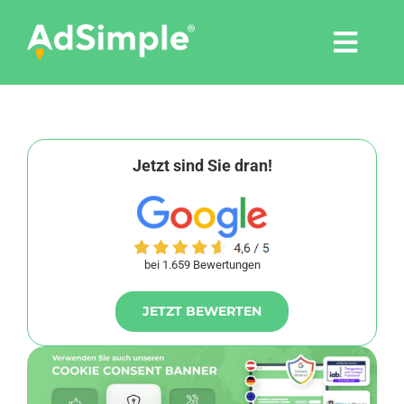
Skip
to
Togg
content
Navi
Leistungen
Tools
Jetzt sind Sie dran!
Pressemitteilungen
bei 1.659 Bewertungen
Shop
JETZT BEWERTEN
Agentur
Blog