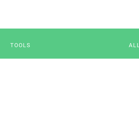
TOOLS
AL
Datenschutz Generator
A
Impressum Generator
B
Datenschutz Manager
Consent Manager
Content Marketing Manager
NewsAI WordPress Plugin