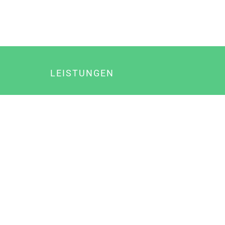
LEISTUNGEN
Online Marketing
Content Marketing
Content Marketing Abos
Content Marketing für Ärzte
Suchmaschinenoptimierung
Social Media Marketing