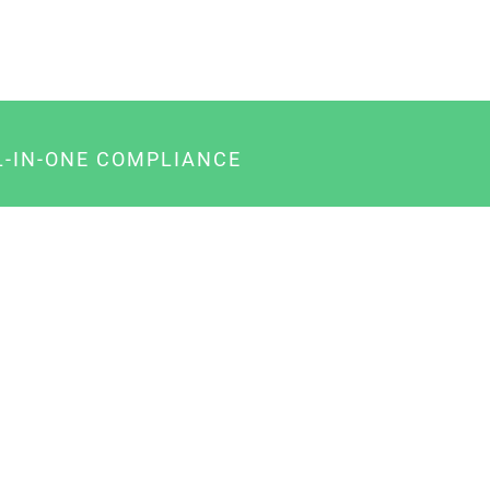
L-IN-ONE COMPLIANCE
gency-Paket für Agenturen
usiness-Paket für Unternehmer