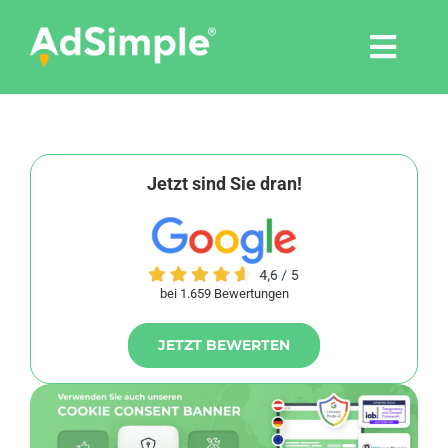
Skip
to
Togg
content
Navi
Leistungen
Tools
Jetzt sind Sie dran!
Pressemitteilungen
bei 1.659 Bewertungen
Shop
JETZT BEWERTEN
Agentur
Blog