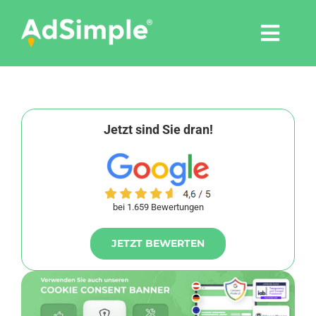
Skip
to
Togg
content
Navi
Leistungen
Tools
Jetzt sind Sie dran!
Pressemitteilungen
bei 1.659 Bewertungen
Shop
JETZT BEWERTEN
Agentur
Blog