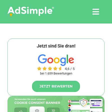
Skip
to
Togg
content
Navi
Leistungen
Tools
Jetzt sind Sie dran!
Pressemitteilungen
bei 1.659 Bewertungen
Shop
JETZT BEWERTEN
Agentur
Blog