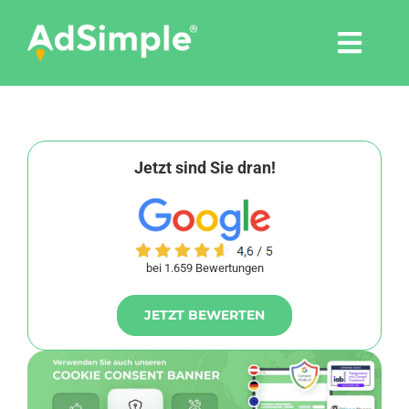
Skip
to
Togg
content
Navi
Leistungen
Tools
Jetzt sind Sie dran!
Pressemitteilungen
bei 1.659 Bewertungen
Shop
JETZT BEWERTEN
Agentur
Blog