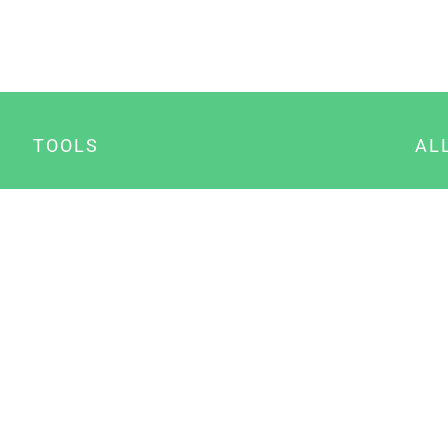
TOOLS
AL
Datenschutz Generator
A
Impressum Generator
B
Datenschutz Manager
Consent Manager
Content Marketing Manager
NewsAI WordPress Plugin