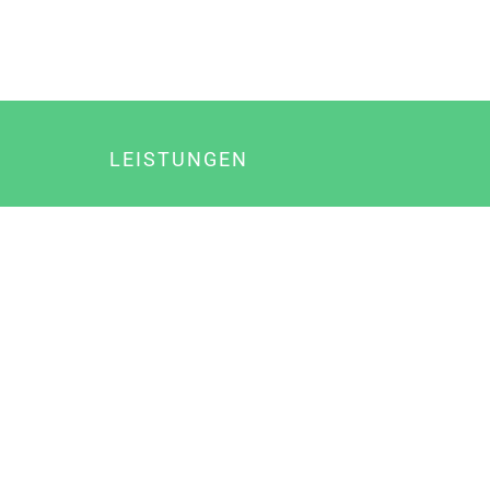
LEISTUNGEN
Online Marketing
Content Marketing
Content Marketing Abos
Content Marketing für Ärzte
Suchmaschinenoptimierung
Social Media Marketing