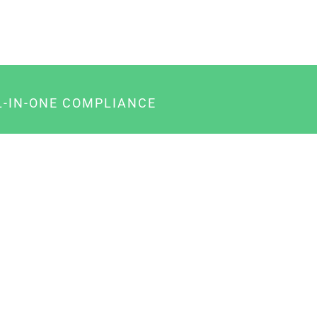
L-IN-ONE COMPLIANCE
gency-Paket für Agenturen
usiness-Paket für Unternehmer