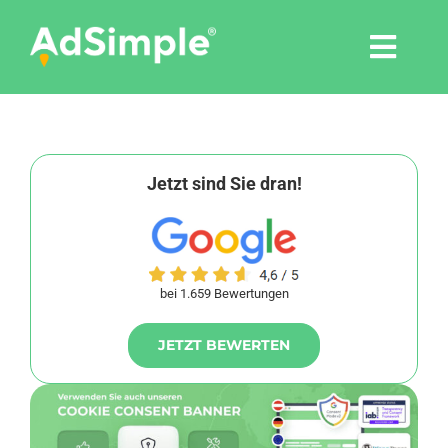
Skip
to
Togg
content
Navi
Leistungen
Tools
Jetzt sind Sie dran!
Pressemitteilungen
bei 1.659 Bewertungen
Shop
JETZT BEWERTEN
Agentur
Blog