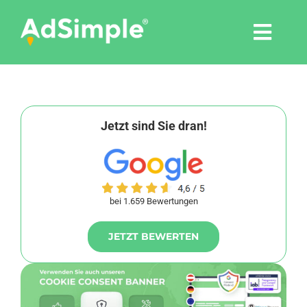
Skip
to
Togg
content
Navi
Leistungen
Tools
Jetzt sind Sie dran!
Pressemitteilungen
bei 1.659 Bewertungen
Shop
JETZT BEWERTEN
Agentur
Blog