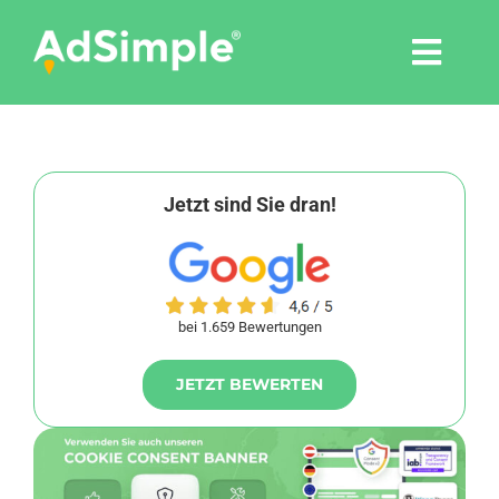
Skip
to
Togg
content
Navi
Leistungen
Tools
Jetzt sind Sie dran!
Pressemitteilungen
bei 1.659 Bewertungen
Shop
JETZT BEWERTEN
Agentur
Blog