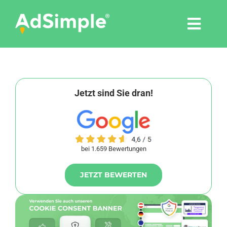
Skip
to
Togg
content
Navi
Leistungen
Tools
Jetzt sind Sie dran!
Pressemitteilungen
bei 1.659 Bewertungen
Shop
JETZT BEWERTEN
Agentur
Blog