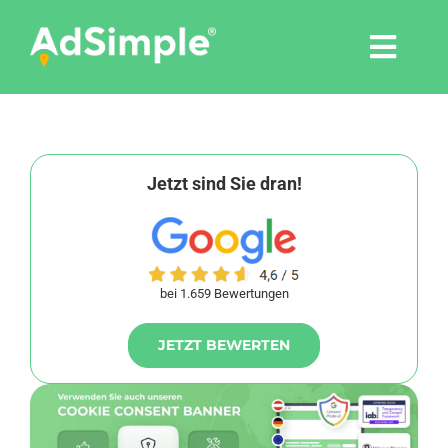
Skip
to
Togg
content
Navi
Leistungen
Tools
Jetzt sind Sie dran!
Pressemitteilungen
bei 1.659 Bewertungen
Shop
JETZT BEWERTEN
Agentur
Blog